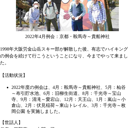
2022年4月例会：京都・鞍馬寺～貴船神社
1998年大阪労金山岳スキー部が解散した後、有志でハイキング
の例会を続けて行こうということになり、今までやって来まし
た。
【活動状況】
2022年度の例会は、4月：鞍馬寺～貴船神社、5月：杣谷
～布引貯水池、6月：旧柳生街道、8月：千光寺～宝山
寺、9月：清滝～愛宕山、12月：天王山、1月：嵐山～小
倉山、2月：伏見稲荷～東山トレイル、3月：千光寺～枚
岡公園 を実施しました。
【世話人】