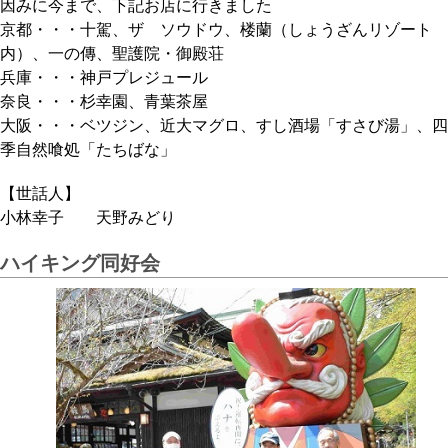
因みに今まで、下記お店に行きました
京都・・・十駕、ザ ソウドウ、楼蘭（しょうざんリゾート
内）、一の傳、聖護院・御殿荘
兵庫・・・神戸プレジュール
奈良・・・杉幸園、青葉茶屋
大阪・・・ベツジン、近大マグロ、すし酒場「すさび湯」、四
季自然喰処「たちばな」
【世話人】
小林幸子 天野みどり
ハイキング同好会